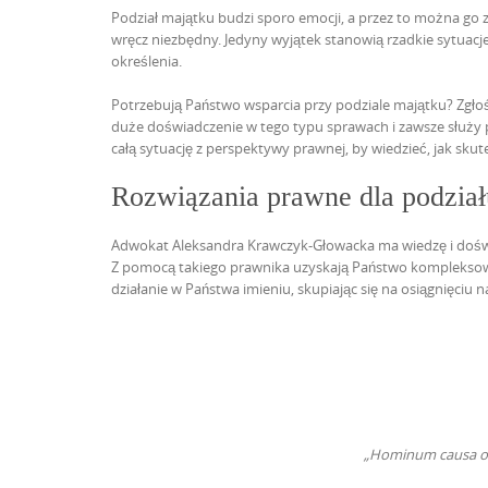
Podział majątku budzi sporo emocji, a przez to można go z
wręcz niezbędny. Jedyny wyjątek stanowią rzadkie sytuacje,
określenia.
Potrzebują Państwo wsparcia przy podziale majątku? Zgłoś
duże doświadczenie w tego typu sprawach i zawsze
służy
całą sytuację z perspektywy prawnej, by wiedzieć, jak sku
Rozwiązania prawne dla podział
Adwokat Aleksandra
Krawczyk-Głowacka ma wiedzę
i dośw
Z pomocą takiego prawnika uzyskają Państwo komplekso
działanie w Państwa imieniu, skupiając się na osiągnięciu n
„Hominum causa omn