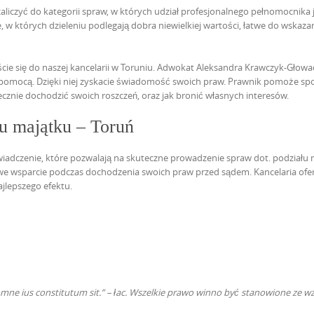
aliczyć do kategorii spraw, w których udział profesjonalnego pełnomocnika 
 w których dzieleniu podlegają dobra niewielkiej wartości, łatwe do wskazan
cie się do naszej kancelarii w Toruniu. Adwokat Aleksandra Krawczyk-Głow
 pomocą.
Dzięki niej zyskacie świadomość swoich
praw. Prawnik pomoże spo
tecznie dochodzić swoich roszczeń, oraz jak bronić własnych interesów.
u majątku – Toruń
iadczenie, które pozwalają na skuteczne prowadzenie spraw dot. podziału 
we wsparcie podczas dochodzenia swoich praw przed
sądem. Kancelaria ofe
ajlepszego efektu.
e ius constitutum sit.” – łac. Wszelkie prawo winno być stanowione ze wz