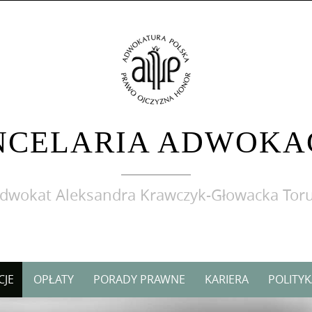
NCELARIA ADWOKA
dwokat Aleksandra Krawczyk-Głowacka Tor
CJE
OPŁATY
PORADY PRAWNE
KARIERA
POLITY