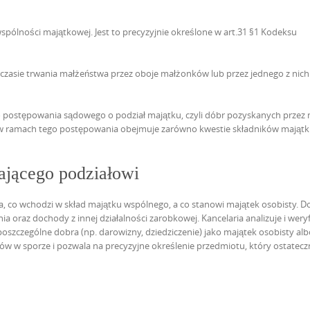
spólności majątkowej. Jest to precyzyjnie określone w art.31 §1 Kodeksu
zasie trwania małżeństwa przez oboje małżonków lub przez jednego z nich
 postępowania sądowego o podział majątku, czyli dóbr pozyskanych przez 
ę w ramach tego postępowania obejmuje zarówno kwestie składników mająt
gającego podziałowi
, co wchodzi w skład majątku wspólnego, a co stanowi majątek osobisty. D
oraz dochody z innej działalności zarobkowej. Kancelaria analizuje i weryf
szczególne dobra (np. darowizny, dziedziczenie) jako majątek osobisty alb
ów w sporze i pozwala na precyzyjne określenie przedmiotu, który ostatecz