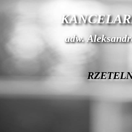
KANCELAR
adw. Aleksand
RZETELN