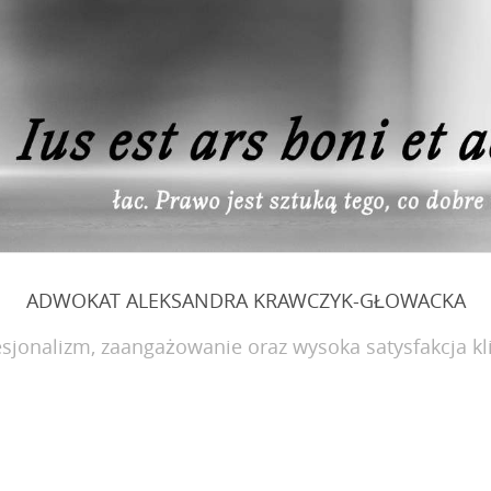
ADWOKAT ALEKSANDRA KRAWCZYK-GŁOWACKA
sjonalizm, zaangażowanie oraz wysoka satysfakcja kl