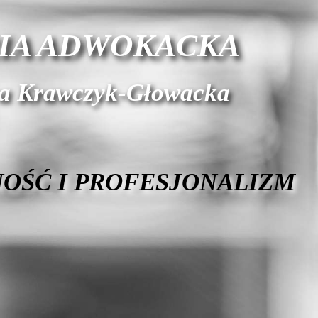
IA ADWOKACKA
ra Krawczyk-Głowacka
OŚĆ I PROFESJONALIZM