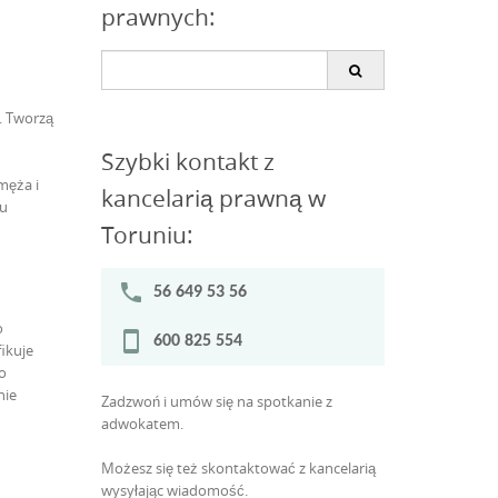
prawnych:
Search
for:
. Tworzą
Szybki kontakt z
męża i
kancelarią prawną w
ku
Toruniu:
phone
56 649 53 56
o
stay_current_portrait
600 825 554
ikuje
o
nie
Zadzwoń i umów się na spotkanie z
adwokatem.
Możesz się też skontaktować z kancelarią
wysyłając wiadomość.