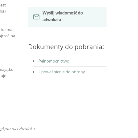
jest
ia i
Wyślij wiadomość do
mail_outline
adwokata
acka ma
jrzeć na
Dokumenty do pobrania:
Pełnomocnictwo
majątku.
Upoważnienie do obrony
ruje
ględu na człowieka.