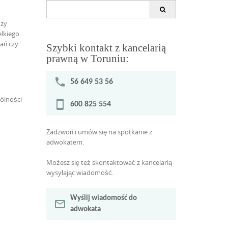
Search
for:
dzy
lkiego
ań czy
Szybki kontakt z kancelarią
prawną w Toruniu:
phone
56 649 53 56
ólności
stay_current_portrait
600 825 554
Zadzwoń i umów się na spotkanie z
adwokatem.
Możesz się też skontaktować z kancelarią
wysyłając wiadomość.
Wyślij wiadomość do
mail_outline
adwokata