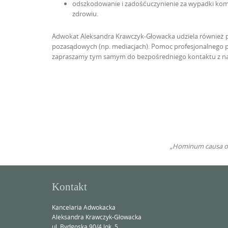
odszkodowanie i zadośćuczynienie za wypadki komun
zdrowiu.
Adwokat Aleksandra Krawczyk-Głowacka udziela również p
pozasądowych (np. mediacjach). Pomoc profesjonalnego p
zapraszamy tym samym do bezpośredniego kontaktu z nas
„Hominum causa omn
Kontakt
Kancelaria Adwokacka
Aleksandra Krawczyk-Głowacka
ul. Bydgoska 90/4 lok.
5