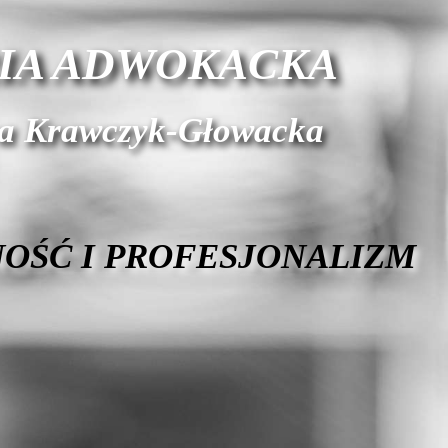
IA ADWOKACKA
ra Krawczyk-Głowacka
OŚĆ I PROFESJONALIZM