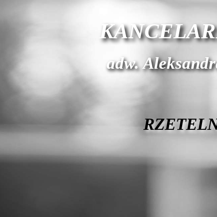
KANCELAR
adw. Aleksand
RZETELN