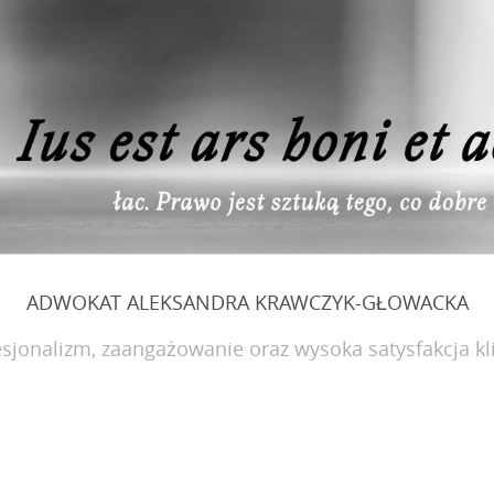
ADWOKAT ALEKSANDRA KRAWCZYK-GŁOWACKA
sjonalizm, zaangażowanie oraz wysoka satysfakcja kl