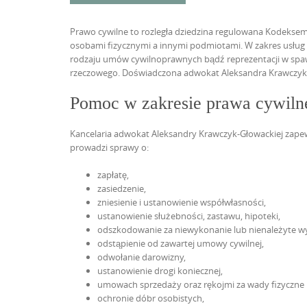
Prawo cywilne to rozległa dziedzina regulowana Kodekse
osobami fizycznymi a innymi podmiotami. W zakres usług
rodzaju umów cywilnoprawnych bądź reprezentacji w spa
rzeczowego. Doświadczona adwokat Aleksandra Krawczyk-Gł
Pomoc w zakresie prawa cywiln
Kancelaria adwokat Aleksandry Krawczyk-Głowackiej zape
prowadzi sprawy o:
zapłatę,
zasiedzenie,
zniesienie i ustanowienie współwłasności,
ustanowienie służebności, zastawu, hipoteki,
odszkodowanie za niewykonanie lub nienależyte 
odstąpienie od zawartej umowy cywilnej,
odwołanie darowizny,
ustanowienie drogi koniecznej,
umowach sprzedaży oraz rękojmi za wady fizyczne
ochronie dóbr osobistych,