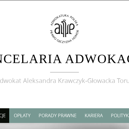
NCELARIA ADWOKA
dwokat Aleksandra Krawczyk-Głowacka Tor
CJE
OPŁATY
PORADY PRAWNE
KARIERA
POLITY