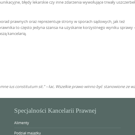
ikacyjne, błędy lekarskie czy inne zdarzenia wywołujące trwały uszczerbe
orad prawnych oraz reprezentuje strony w sporach sądowych, jak też
rawnika to często jedyna szansa na uzyskanie korzystnego wyniku sprawy 
zą kancelarią.
e ius constitutum sit.” – łac. Wszelkie prawo winno być stanowione ze wz
Specjalności Kancelarii Prawnej
Alimenty
Podział majątku