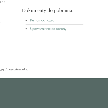
k na
Dokumenty do pobrania:
Pełnomocnictwo
–
Upoważnienie do obrony
ględu na człowieka.