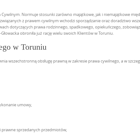
m Cywilnym. Normuje stosunki zarówno majątkowe, jak i niemajątkowe mię
 związanych z prawem cywilnym wchodzi sporządzanie oraz doradztwo wsze
wach dotyczących prawa rodzinnego, spadkowego, opiekuńczego, zobowiąz
owacka obroniła już rację wielu swoich Klientów w Toruniu.
ego w Toruniu
wnia wszechstronną obsługę prawną w zakresie prawa cywilnego, a w szczeg
wykonanie umowy,
 i prawne sprzedanych przedmiotów,