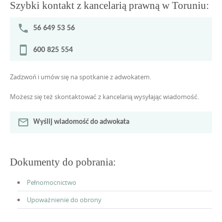
Szybki kontakt z kancelarią prawną w Toruniu:
phone
56 649 53 56
stay_current_portrait
600 825 554
Zadzwoń i umów się na spotkanie z adwokatem.
Możesz się też skontaktować z kancelarią wysyłając wiadomość.
mail_outline
Wyślij wiadomość do adwokata
Dokumenty do pobrania:
Pełnomocnictwo
Upoważnienie do obrony