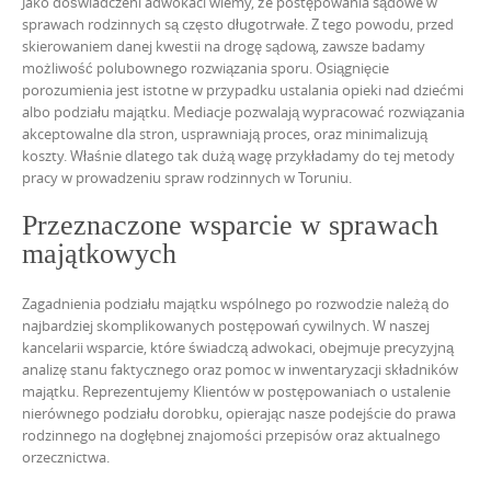
Jako doświadczeni adwokaci wiemy, że postępowania sądowe w
sprawach rodzinnych są często długotrwałe. Z tego powodu, przed
skierowaniem danej kwestii na drogę sądową, zawsze badamy
możliwość polubownego rozwiązania sporu. Osiągnięcie
porozumienia jest istotne w przypadku ustalania opieki nad dziećmi
albo podziału majątku. Mediacje pozwalają wypracować rozwiązania
akceptowalne dla stron, usprawniają proces, oraz minimalizują
koszty. Właśnie dlatego tak dużą wagę przykładamy do tej metody
pracy w prowadzeniu spraw rodzinnych w Toruniu.
Przeznaczone wsparcie w sprawach
majątkowych
Zagadnienia podziału majątku wspólnego po rozwodzie należą do
najbardziej skomplikowanych postępowań cywilnych. W naszej
kancelarii wsparcie, które świadczą adwokaci, obejmuje precyzyjną
analizę stanu faktycznego oraz pomoc w inwentaryzacji składników
majątku. Reprezentujemy Klientów w postępowaniach o ustalenie
nierównego podziału dorobku, opierając nasze podejście do prawa
rodzinnego na dogłębnej znajomości przepisów oraz aktualnego
orzecznictwa.