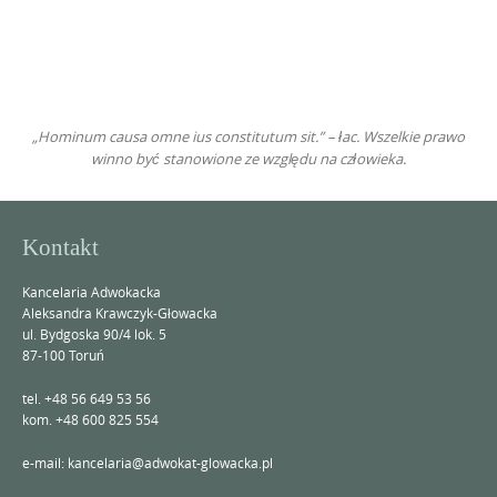
„Hominum causa omne ius constitutum sit.” – łac. Wszelkie prawo
winno być stanowione ze względu na człowieka.
Kontakt
Kancelaria Adwokacka
Aleksandra Krawczyk-Głowacka
ul. Bydgoska 90/4 lok.
5
87-100 Toruń
tel. +48 56 649 53 56
kom. +48 600 825 554
e-mail: kancelaria@adwokat-glowacka.pl