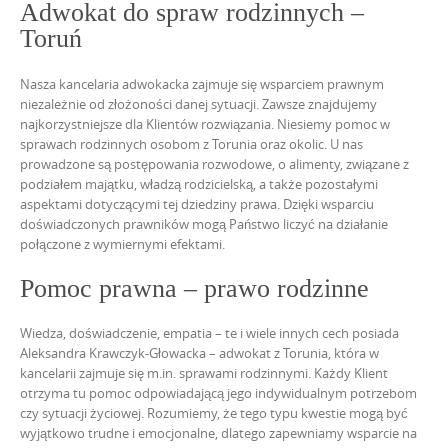
Adwokat
do spraw rodzinnych –
Toruń
Nasza kancelaria adwokacka zajmuje
się wsparciem
prawnym
niezależnie od złożoności danej sytuacji. Zawsze znajdujemy
najkorzystniejsze dla Klientów rozwiązania. Niesiemy pomoc w
sprawach
rodzinnych osobom z
Torunia oraz okolic. U nas
prowadzone są postępowania rozwodowe, o alimenty, związane z
podziałem majątku, władzą rodzicielską, a także pozostałymi
aspektami dotyczącymi tej dziedziny prawa. Dzięki wsparciu
doświadczonych prawników mogą Państwo liczyć
na działanie
połączone z wymiernymi
efektami.
Pomoc prawna
– prawo rodzinne
Wiedza, doświadczenie, empatia – te i wiele innych cech posiada
Aleksandra Krawczyk-Głowacka – adwokat z Torunia, która w
kancelarii zajmuje się m.in. sprawami rodzinnymi. Każdy Klient
otrzyma tu pomoc odpowiadającą jego indywidualnym potrzebom
czy sytuacji życiowej. Rozumiemy, że tego typu kwestie mogą być
wyjątkowo trudne i emocjonalne, dlatego
zapewniamy wsparcie
na